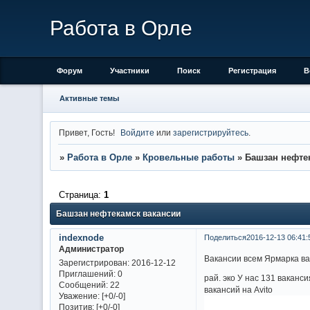
Работа в Орле
Форум
Участники
Поиск
Регистрация
В
Активные темы
Привет, Гость!
Войдите
или
зарегистрируйтесь
.
»
Работа в Орле
»
Кровельные работы
»
Башзан нефте
Страница:
1
Башзан нефтекамск вакансии
indexnode
Поделиться
2016-12-13 06:41:
Администратор
Вакансии всем Ярмарка ва
Зарегистрирован
: 2016-12-12
Приглашений:
0
рай. эко У нас 131 вакан
Сообщений:
22
вакансий на Avito
Уважение:
[+0/-0]
Позитив:
[+0/-0]