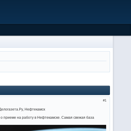
1
Делогазета.Ру, Нефтекамск
я о приеме на работу в Нефтекамске. Самая свежая база