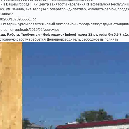
ии в Вашем городе! ГКУ Центр занятости населения г.Нефтекамска Республик
ск, ул. Ленина, 42а Тел.: (347. оператор - диспетчер, Изменить регион, прод
eKomok.c
Екатеринбургом появится новый микрорайон - города свяжут двумя станция
и: Работа: Требуются - Нефтекамск Indeed налог 22 ру, redsn0w 0.9 7rc1
стоянную работу требуется Делопроизводитель. свободное выполнять