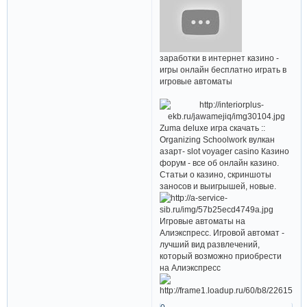
заработки в интернет казино -
игры онлайн бесплатно играть в
игровые автоматы
Zuma deluxe игра скачать ::
Organizing Schoolwork вулкан
азарт- slot voyager casino Казино
форум - все об онлайн казино.
Статьи о казино, скриншоты
заносов и выигрышей, новые.
Игровые автоматы на
Алиэкспресс. Игровой автомат -
лучший вид развлечений,
который возможно приобрести
на Алиэкспресс