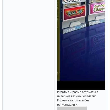
Играть в игровые автоматы в
интернет казино бесплатно.
Игровые автоматы без
регистрации и.