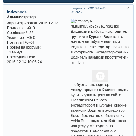
Поделиться
2016-12-13
1
indexnode
03:26:59
Администратор
Зарегистрирован
: 2016-12-12
Приглашений:
0
Вакансии и работа: «экспедитор-
Сообщений:
22
грузчик» в Кургане Водитель с
Уважение:
[+0/-0]
личным автобусом вакансии
Позитив:
[+0/-0]
Водитель - экспедитор - Вакансии
Провел на форуме:
в Уссурийске Экспедитор-грузчик
12 минут
Последний визит:
Водитель вакансии проститутки -
2016-12-14 10:05:24
minifellini.
Требуется экспедитор
международник в Калининграде /
Купить, узнать цену на сайте
Classifieds24 Работа
экспедитором в Кургане, свежие
вакансии Водитель экспедитор
Доска бесплатных объявлений
Avirix.Ru - продать любой товар
или услугу Менеджер по
продажам, Самарская обл,