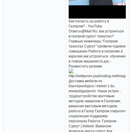
Как попасть на работу в
Газпром? - YouTube
Ответы@Mail.Ru: как устроиться
в газпром сургут трансгаз?
Главные инженеры "Газпром
трансгаз Сургут" провели годовое
совещание Работа в газпроме в
карелии как устроиться, обучение
в томске машиниста дэс -
Разместить резюме
Доставка мебели из
Екатеринбурга / mebel-1.tiu.
wwwjobgazprom. Наши услуги -
трудоустройство вахтовым
методом, вакансии в Газпроме,
вакансии вахтовым методом,
работа в Газпр Газпром сократил
социальную поддержку
персонала Работа: Газпром -
Сургут | Indeed. Вакансии
водитель вахта сургут Как