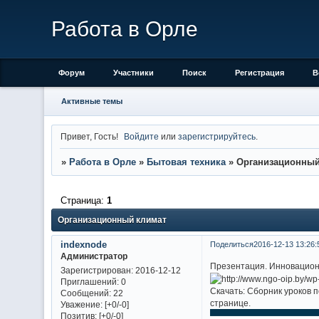
Работа в Орле
Форум
Участники
Поиск
Регистрация
В
Активные темы
Привет, Гость!
Войдите
или
зарегистрируйтесь
.
»
Работа в Орле
»
Бытовая техника
»
Организационный
Страница:
1
Организационный климат
indexnode
Поделиться
2016-12-13 13:26:
Администратор
Презентация. Инновационн
Зарегистрирован
: 2016-12-12
Приглашений:
0
Скачать: Сборник уроков п
Сообщений:
22
странице.
Уважение:
[+0/-0]
Позитив:
[+0/-0]