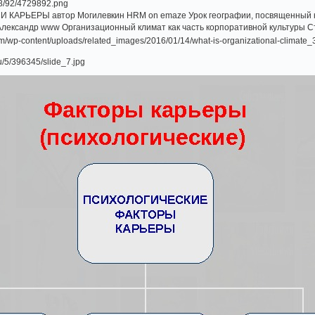
 КАРЬЕРЫ автор Могилевкин HRM on emaze Урок географии, посвященный к
Александр www Организационный климат как часть корпоративной культуры 