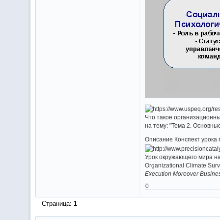
Что такое организационны
на тему: "Тема 2. Основн
Описание Конспект урока 
Урок окружающего мира на
Organizational Climate Su
Execution Moreover Busines
0
Страница:
1